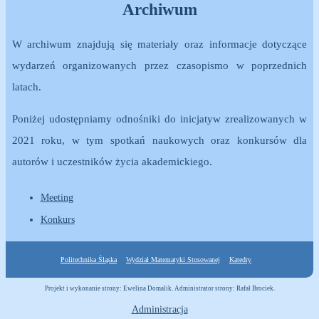
Archiwum
W archiwum znajdują się materiały oraz informacje dotyczące
wydarzeń organizowanych przez czasopismo w poprzednich
latach.
Poniżej udostępniamy odnośniki do inicjatyw zrealizowanych w
2021 roku, w tym spotkań naukowych oraz konkursów dla
autorów i uczestników życia akademickiego.
Meeting
Konkurs
Politechnika Śląska
Wydział Matematyki Stosowanej
Katedry
Projekt i wykonanie strony: Ewelina Domalik. Administrator strony: Rafał Brociek.
Administracja