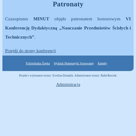
Patronaty
Czasopismo
MINUT
objęło patronatem honorowym
VI
Konferencję Dydaktyczną „Nauczanie Przedmiotów Ścisłych i
Technicznych”
.
Przejdź do strony konferencji
Politechnika Śląska
Wydział Matematyki Stosowanej
Katedry
Projekt i wykonanie strony: Ewelina Domalik. Administrator strony: Rafał Brociek.
Administracja